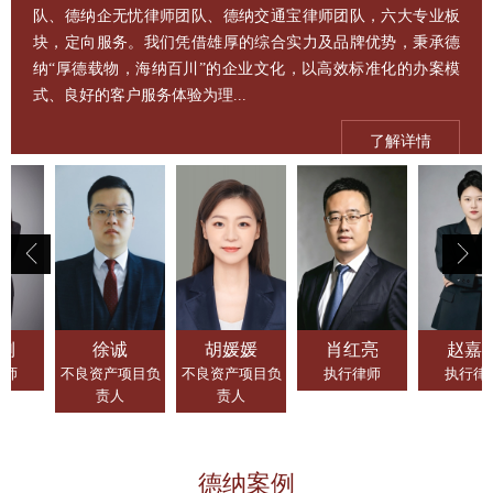
队、德纳企无忧律师团队、德纳交通宝律师团队，六大专业板
块，定向服务。我们凭借雄厚的综合实力及品牌优势，秉承德
纳“厚德载物，海纳百川”的企业文化，以高效标准化的办案模
式、良好的客户服务体验为理...
了解详情
俐
徐诚
胡媛媛
肖红亮
赵嘉
律师
不良资产项目负
不良资产项目负
执行律师
执行律
责人
责人
德纳案例