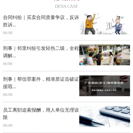
DENA CASE
合同纠纷｜买卖合同质量争议，反诉
胜诉...
06/08
刑事｜邻里纠纷引发轻伤二级，全程
调解...
06/08
刑事｜帮信罪案件，精准质证击破证
据瑕...
06/08
员工离职追索报酬，用人单位无理设
限
06/09