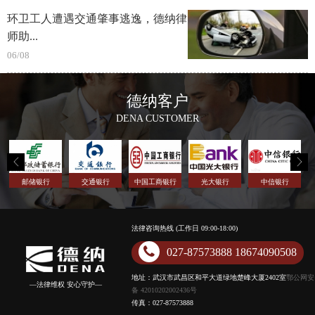
环卫工人遭遇交通肇事逃逸，德纳律
师助...
06/08
德纳客户
DENA CUSTOMER
邮储银行
交通银行
中国工商银行
光大银行
中信银行
法律咨询热线 (工作日 09:00-18:00)
027-87573888 18674090508
地址：武汉市武昌区和平大道绿地楚峰大厦2402室
鄂公网安
—法律维权 安心守护—
备 42010202002436号
传真：027-87573888